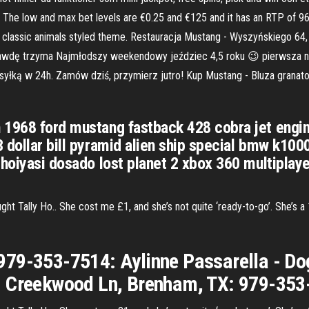
The low and max bet levels are €0.25 and €125 and it has an RTP of 96.53
nd a classic animals styled theme. Restauracja Mustang - Wyszyńskiego 
rawdę trzyma Najmłodszy weekendowy jeździec 4,5 roku 😉 pierwsza nauk
yłką w 24h. Zamów dziś, przymierz jutro! Kup Mustang - Bluza grana
 1968 ford mustang fastback 428 cobra jet engi
3 dollar bill pyramid alien ship special bmw k10
 hoiyasi dosado lost planet 2 xbox 360 multiplay
ught Tally Ho.. She cost me £1, and she’s not quite ‘ready-to-go’. She’s 
979-353-7514: Aylinne Passarella - D
- Creekwood Ln, Brenham, TX: 979-353