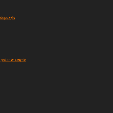
 depozytu
 poker w kasynie