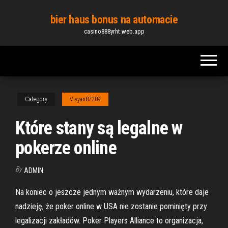
Skip
bier haus bonus na automacie
to
casino888yrht.web.app
the
content
Category
Vivyan87209
Które stany są legalne w
pokerze online
By
ADMIN
Na koniec o jeszcze jednym ważnym wydarzeniu, które daje
nadzieję, że poker online w USA nie zostanie pominięty przy
legalizacji zakładów. Poker Players Alliance to organizacja,