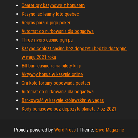
Cearer gry kasynowe z bonusem
Kasyno lac leamy loto quebec
Regras para o jogo poker
Automat do nurkowania dla bogactwa
Three rivers casino pgh pa
Kasyno coolcat casino bez depozytu będzie dostępne
w maju 2021 roku
Bill burr casino rama bilety kijiji
Aktywny bonus w kasynie online
Gra koło fortuny odpowiada postaci
Automat do nurkowania dla bogactwa
Bankowość w kasynie królewskim w vegas
Kody bonusowe bez depozytu planeta 7 oz 2021
Proudly powered by
WordPress
|
Theme:
Envo Magazine