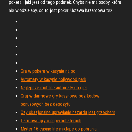
pokera i jaki jest od tego podatek. Chyba nie ma osoby, która
nie wiedziałaby, co to jest poker. Ustawa hazardowa też
Gra w pokera w kasynie na pc
Automaty w kasynie hollywood park
Najlepsze mobilne automaty do gier
Graj w darmowe gry kasynowe bez kodów
bonusowych bez depozytu
Czy okazjonalne uprawianie hazardu jest grzechem
Darmowe gry o superbohaterach
Mister 16 casino life mixtape do pobrania