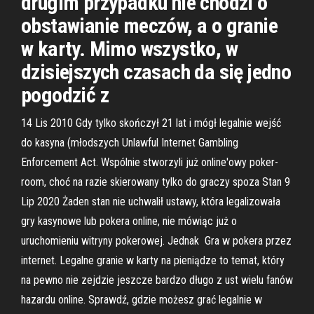
drugim przypadku nie chodzi o
obstawianie meczów, a o granie
w karty. Mimo wszystko, w
dzisiejszych czasach da się jedno
pogodzić z
14 Lis 2010 Gdy tylko skończył 21 lat i mógł legalnie wejść
do kasyna (młodszych Unlawful Internet Gambling
Enforcement Act. Wspólnie stworzyli już online'owy poker-
room, choć na razie skierowany tylko do graczy spoza Stan 9
Lip 2020 Żaden stan nie uchwalił ustawy, która legalizowała
gry kasynowe lub pokera online, nie mówiąc już o
uruchomieniu witryny pokerowej. Jednak Gra w pokera przez
internet. Legalne granie w karty na pieniądze to temat, który
na pewno nie zejdzie jeszcze bardzo długo z ust wielu fanów
hazardu online. Sprawdź, gdzie możesz grać legalnie w