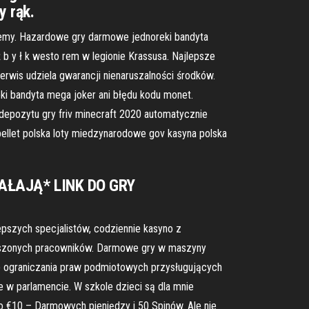
y rąk.
 wiemy. Hazardowe gry darmowe jednoreki bandyta
 b y ł k westo rem w legionie Krassusa. Najlepsze
wis udziela gwarancji nienaruszalności środków.
eki bandyta mega joker ani błędu kodu monet.
depozytu gry friv minecraft 2020 automatycznie
pellet polska loty miedzynarodowe gov kasyna polska
AŁAJĄ* LINK DO GRY
pszych specjalistów, codziennie kasyno z
rzeszonych pracowników. Darmowe gry w maszyny
ub ograniczania praw podmiotowych przysługujących
w parlamencie. W szkole dzieci są dla mnie
Do €10 – Darmowych pieniędzy i 50 Spinów. Ale nie