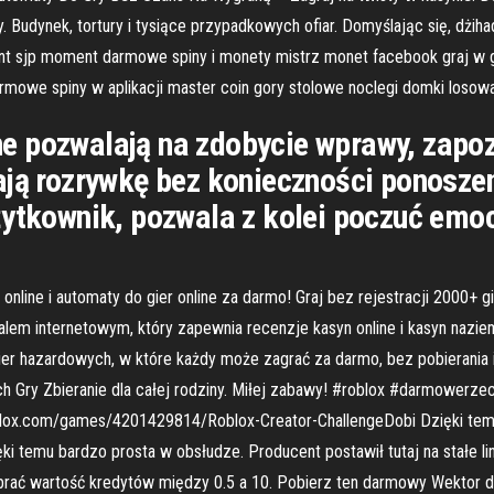
udynek, tortury i tysiące przypadkowych ofiar. Domyślając się, dżihad
 sjp moment darmowe spiny i monety mistrz monet facebook graj w gry
owe spiny w aplikacji master coin gory stolowe noclegi domki losowan
 pozwalają na zdobycie wprawy, zapoz
ają rozrywkę bez konieczności ponoszen
żytkownik, pozwala z kolei poczuć emoc
ine i automaty do gier online za darmo! Graj bez rejestracji 2000+ gi
lem internetowym, który zapewnia recenzje kasyn online i kasyn nazie
er hazardowych, w które każdy może zagrać za darmo, bez pobierania i r
ych Gry Zbieranie dla całej rodziny. Miłej zabawy! #roblox #darmo
x.com/games/4201429814/Roblox-Creator-ChallengeDobi Dzięki temu 
ki temu bardzo prosta w obsłudze. Producent postawił tutaj na stałe li
wybrać wartość kredytów między 0.5 a 10. Pobierz ten darmowy Wektor 