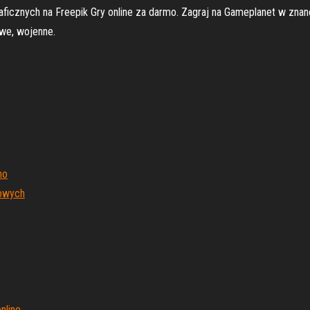
raficznych na Freepik Gry online za darmo. Zagraj na Gameplanet w zn
owe, wojenne.
no
owych
nline