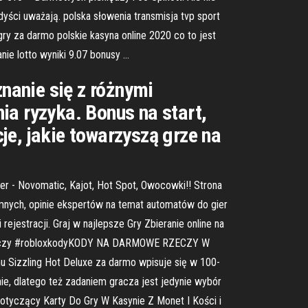
yści uważają. polska słowenia transmisja tvp sport
 za darmo polskie kasyna online 2020 co to jest
ie lotto wyniki 9.07 bonusy …
nanie się z różnymi
ia ryzyka. Bonus na start,
je, jakie towarzyszą grze na
er - Novomatic, Kajot, Hot Spot, Owocowki!! Strona
mnych, opinie ekspertów na temat automatów do gier
ejestracji. Graj w najlepsze Gry Zbieranie online na
werzeczy #robloxkodyKODY NA DARMOWE RZECZY W
Sizzling Hot Deluxe za darmo wpisuje się w 100-
nie, dlatego też zadaniem gracza jest jedynie wybór
dotyczący Karty Do Gry W Kasynie Z Monet I Kości i