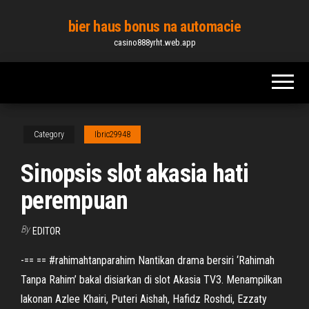
Skip
bier haus bonus na automacie
to
casino888yrht.web.app
the
content
Category
Ibric29948
Sinopsis slot akasia hati
perempuan
By
EDITOR
-== == #rahimahtanparahim Nantikan drama bersiri ‘Rahimah
Tanpa Rahim’ bakal disiarkan di slot Akasia TV3. Menampilkan
lakonan Azlee Khairi, Puteri Aishah, Hafidz Roshdi, Ezzaty