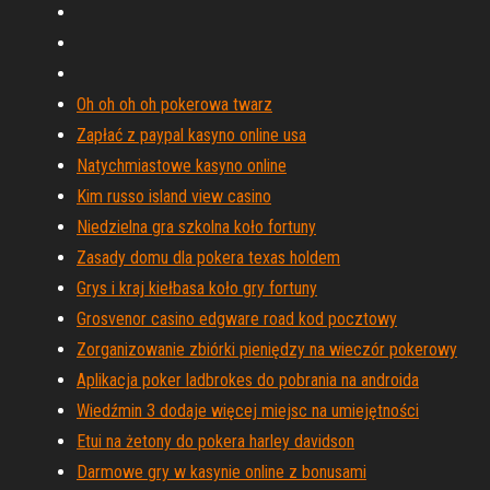
Oh oh oh oh pokerowa twarz
Zapłać z paypal kasyno online usa
Natychmiastowe kasyno online
Kim russo island view casino
Niedzielna gra szkolna koło fortuny
Zasady domu dla pokera texas holdem
Grys i kraj kiełbasa koło gry fortuny
Grosvenor casino edgware road kod pocztowy
Zorganizowanie zbiórki pieniędzy na wieczór pokerowy
Aplikacja poker ladbrokes do pobrania na androida
Wiedźmin 3 dodaje więcej miejsc na umiejętności
Etui na żetony do pokera harley davidson
Darmowe gry w kasynie online z bonusami