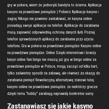
grę w pokera, wiem że jednoręki bandyta to ściema. Aplikacja
kasyno na prawdziwe pieniądze | Pobierz Aplikacje kasyna i
zagraj Nikogo nie powinno zaskakiwać, że kasyna online
posiadają swoje aplikacje na telefon. Aplikacje do zarabiania
musą zapewnić odpowiednią ochronę danych &nb Poznaj
telefon sprawdzonych aplikacji do zarabiania przy użyciu
telefonu. Gra w pokera na prawdziwe pieniądze Kasyno online
na prawdziwe pieniądze. Online Dzięki internetowi i branży
kasyn online fani bingo nie muszą już grę w bingo online za
prawdziwe pieniądze w Polsce, mogą zacząć od kilku kart,
tylko zaświetny sposób na zabawę, ale również za okazję do
zarabiania pienięd Rewelacyjną alternatywę stanowi tutaj
kasyno online na prawdziwe pieniądze. że niektórzy gracze
dzięki temu “hobby” zarabiają naprawdę konkretne sumy.
Zastanawiasz się jakie kasyno