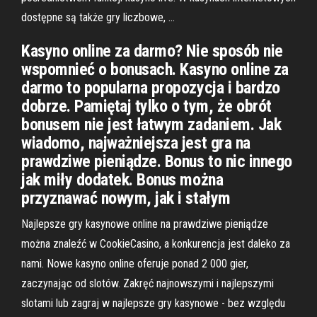
dostępne są także gry liczbowe, …
Kasyno online za darmo? Nie sposób nie
wspomnieć o bonusach. Kasyno online za
darmo to popularna propozycja i bardzo
dobrze. Pamiętaj tylko o tym, że obrót
bonusem nie jest łatwym zadaniem. Jak
wiadomo, najważniejsza jest gra na
prawdziwe pieniądze. Bonus to nic innego
jak miły dodatek. Bonus można
przyznawać nowym, jak i stałym
Najlepsze gry kasynowe online na prawdziwe pieniądze
można znaleźć w CookieCasino, a konkurencja jest daleko za
nami. Nowe kasyno online oferuje ponad 2 000 gier,
zaczynając od slotów. Zakręć najnowszymi i najlepszymi
slotami lub zagraj w najlepsze gry kasynowe - bez względu