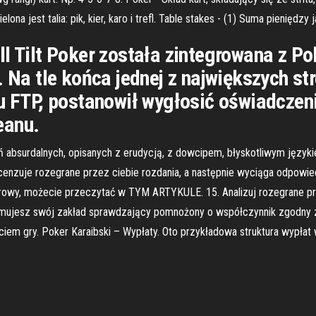
ona jest talia: pik, kier, karo i trefl. Table stakes - (1) Suma pieniędzy
l Tilt Poker została zintegrowana z Po
a. Na tle końca jednej z największych 
du FTP, postanowił wygłosić oświadcze
eanu.
ń absurdalnych, opisanych z erudycją, z dowcipem, błyskotliwym języ
recenzuje rozegrane przez ciebie rozdania, a następnie wyciąga odpowied
rowy, możecie przeczytać w TYM ARTYKULE. 15. Analizuj rozegrane przez
zymujesz swój zakład sprawdzający pomnożony o współczynnik zgodny 
m gry. Poker Karaibski – Wypłaty. Oto przykładowa struktura wypłat 