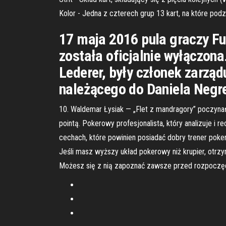
Kolor - Jedna z czterech grup 13 kart, na które podziel
17 maja 2016 pula graczy Ful
została oficjalnie wyłączon
Lederer, były członek zarzą
należącego do Daniela Negr
10. Waldemar Łysiak — „Flet z mandragory” poczyna
pointą. Pokerowy profesjonalista, który analizuje i 
cechach, które powinien posiadać dobry trener poke
Jeśli masz wyższy układ pokerowy niż krupier, otr
Możesz się z nią zapoznać zawsze przed rozpoczęcie