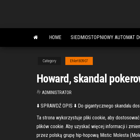
Skip
to
the
content
HOME
SIEDMIOSTOPNIOWY AUTOMAT D
Category
Ehlert83907
Howard, skandal pokero
By
ADMINISTRATOR
⬇️️ SPRAWDŹ OPIS ⬇️️ Do gigantycznego skandalu dos
Ta strona wykorzystuje pliki cookie, aby dostosowa
plików cookie. Aby uzyskać więcej informacji i zmie
przez polską grupę hip-hopową Mistic Molesta (Mole