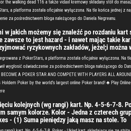
ior the walking dead 116 a także vidaxl kremowy składany stół do masa
Stars, a platforma została oficjalnie wyłączona. Na tle końca jednej z
enie za pośrednictwem bloga należącego do Daniela Negreanu.
i w jakich możemy się znaleźć po rozdaniu kart 
Ale zawsze to jest hazard - i nawet mając takie ka
rzyjmować ryzykownych zakładów, jeżel;i można wi
ntegrowana z PokerStars, a platforma została oficjalnie wyłączona. Na 
nowił wygłosić oświadczenie za pośrednictwem bloga należącego do 
 BECOME A POKER STAR AND COMPETE WITH PLAYERS ALL AROUND
s Holdem Poker by the world’s largest online Poker brand! ♣️ Play On
ere
pięciu kolejnych (wg rangi) kart. Np. 4-5-6-7-8. P
tym samym kolorze. Kolor - Jedna z czterech grup
stakes - (1) Suma pieniędzy jaką masz na stole. To
(wg rangi) kart. Np. 4-5-6-7-8. Poker - Układ kart, składający się ze str