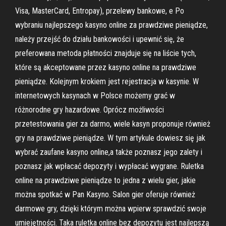
Visa, MasterCard, Entropay), przelewy bankowe, e Po
wybraniu najlepszego kasyno online za prawdziwe pieniądze,
należy przejść do działu bankowości i upewnić się, że
preferowana metoda płatności znajduje się na liście tych,
które są akceptowane przez kasyno online na prawdziwe
pieniądze. Kolejnym krokiem jest rejestracja w kasynie. W
internetowych kasynach w Polsce możemy grać w
różnorodne gry hazardowe. Oprócz możliwości
przetestowania gier za darmo, wiele kasyn proponuje również
gry na prawdziwe pieniądze. W tym artykule dowiesz się jak
wybrać zaufane kasyno online,a także poznasz jego zalety i
poznasz jak wpłacać depozyty i wypłacać wygrane. Ruletka
online na prawdziwe pieniądze to jedna z wielu gier, jakie
można spotkać w Pan Kasyno. Salon gier oferuje również
darmowe gry, dzięki którym można wpierw sprawdzić swoje
umiejętności. Taka ruletka online bez depozytu jest najlepszą