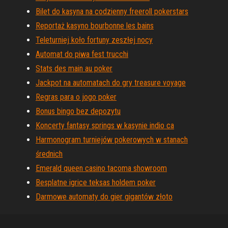
Bilet do kasyna na codzienny freeroll pokerstars
Reportaż kasyno bourbonne les bains
Teleturniej koło fortuny zeszłej nocy
Automat do piwa fest trucchi
Stats des main au poker
Jackpot na automatach do gry treasure voyage
Regras para o jogo poker
Bonus bingo bez depozytu
Koncerty fantasy springs w kasynie indio ca
Harmonogram turniejów pokerowych w stanach
średnich
Emerald queen casino tacoma showroom
Besplatne igrice teksas holdem poker
Darmowe automaty do gier gigantów złoto