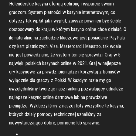
Holenderskie kasyna oferują ochronę i wsparcie swoim
graczom. System płatności w kasynie internetowym, co
dotyczy tak wpłat jak i wypłat, zawsze powinien być ściśle
dostosowany do kraju w którym kasyno online chce działać. O
ile naturalnie na zachodzie kluczowe jest posiadanie PayPala
czy kart płatniczych; Visa, Mastercard i Maestro, tak wcale
nie jest powiedziane, że system ten się sprawdzi. Graj w 5
najwięk. polskich kasynach online w 2021. Graj w najlepsze
gry kasynowe za prawdz. pieniądze i korzystaj z bonusów
wyłącznie dla graczy z Polski. W każdym razie my go
uwzględniliśmy tworząc nasz ranking pozwalający odnaleźć
najlepsze kasyno online darmowe lub na prawdziwe
pieniądze. Wykluczyliśmy z naszej listy wszystkie te kasyna,
których działy pomocy technicznej uznaliśmy za
niewystarczająco dobre, pomocne lub sprawne.