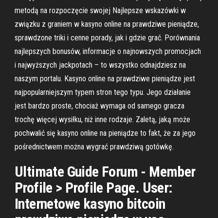
metodą na rozpoczęcie swojej Najlepsze wskazówki w
związku z graniem w kasyno online na prawdziwe pieniądze,
sprawdzone triki i cenne porady, jak i gdzie grać. Porównania
najlepszych bonusów, informacje o najnowszych promocjach
i najwyższych jackpotach – to wszystko odnajdziesz na
naszym portalu. Kasyno online na prawdziwe pieniądze jest
najpopularniejszym typem stron tego typu. Jego działanie
jest bardzo proste, chociaż wymaga od samego gracza
trochę więcej wysiłku, niż inne rodzaje. Zaletą, jaką może
pochwalić się kasyno online na pieniądze to fakt, że za jego
pośrednictwem można wygrać prawdziwą gotówkę.
Ultimate Guide Forum - Member
Profile > Profile Page. User:
Internetowe kasyno bitcoin