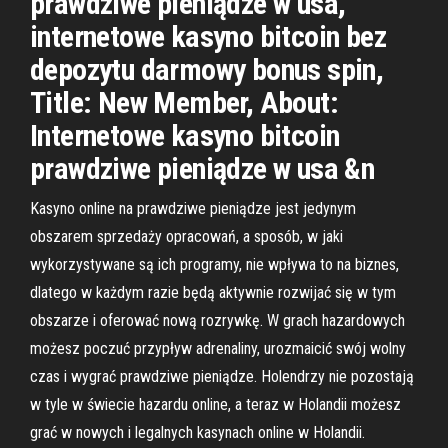
prawdziwe pieniądze w usa,
internetowe kasyno bitcoin bez
depozytu darmowy bonus spin,
Title: New Member, About:
Internetowe kasyno bitcoin
prawdziwe pieniądze w usa &n
Kasyno online na prawdziwe pieniądze jest jedynym
obszarem sprzedaży opracowań, a sposób, w jaki
wykorzystywane są ich programy, nie wpływa to na biznes,
dlatego w każdym razie będą aktywnie rozwijać się w tym
obszarze i oferować nową rozrywkę. W grach hazardowych
możesz poczuć przypływ adrenaliny, urozmaicić swój wolny
czas i wygrać prawdziwe pieniądze. Holendrzy nie pozostają
w tyle w świecie hazardu online, a teraz w Holandii możesz
grać w nowych i legalnych kasynach online w Holandii.