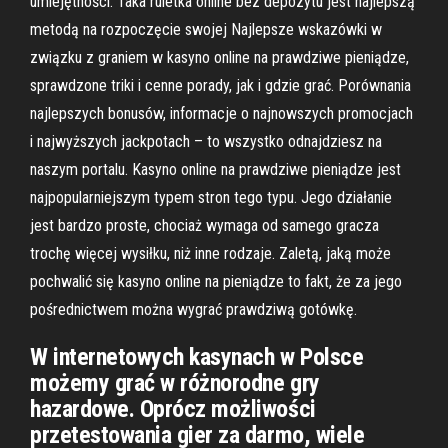
umiejętności. Taka ruletka online bez depozytu jest najlepszą
metodą na rozpoczęcie swojej Najlepsze wskazówki w
związku z graniem w kasyno online na prawdziwe pieniądze,
sprawdzone triki i cenne porady, jak i gdzie grać. Porównania
najlepszych bonusów, informacje o najnowszych promocjach
i najwyższych jackpotach – to wszystko odnajdziesz na
naszym portalu. Kasyno online na prawdziwe pieniądze jest
najpopularniejszym typem stron tego typu. Jego działanie
jest bardzo proste, chociaż wymaga od samego gracza
trochę więcej wysiłku, niż inne rodzaje. Zaletą, jaką może
pochwalić się kasyno online na pieniądze to fakt, że za jego
pośrednictwem można wygrać prawdziwą gotówkę.
W internetowych kasynach w Polsce
możemy grać w różnorodne gry
hazardowe. Oprócz możliwości
przetestowania gier za darmo, wiele