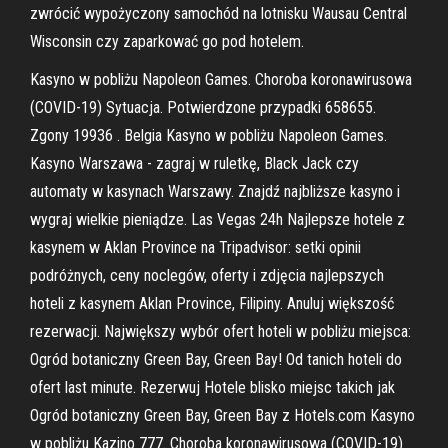
zwrócić wypożyczony samochód na lotnisku Wausau Central
Wisconsin czy zaparkować go pod hotelem.
Kasyno w pobliżu Napoleon Games. Choroba koronawirusowa
(COVID-19) Sytuacja. Potwierdzone przypadki 658655.
Zgony 19936 . Belgia Kasyno w pobliżu Napoleon Games.
Kasyno Warszawa - zagraj w ruletkę, Black Jack czy
automaty w kasynach Warszawy. Znajdź najbliższe kasyno i
wygraj wielkie pieniądze. Las Vegas 24h Najlepsze hotele z
kasynem w Aklan Province na Tripadvisor: setki opinii
podróżnych, ceny noclegów, oferty i zdjęcia najlepszych
hoteli z kasynem Aklan Province, Filipiny. Anuluj większość
rezerwacji. Największy wybór ofert hoteli w pobliżu miejsca:
Ogród botaniczny Green Bay, Green Bay! Od tanich hoteli do
ofert last minute. Rezerwuj Hotele blisko miejsc takich jak
Ogród botaniczny Green Bay, Green Bay z Hotels.com Kasyno
w pobliżu Kazino 777. Choroba koronawirusowa (COVID-19)