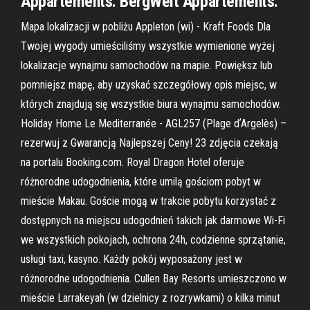
Appartements. BergWelt Appartements.
Mapa lokalizacji w pobliżu Appleton (wi) - Kraft Foods Dla
Twojej wygody umieściliśmy wszystkie wymienione wyżej
lokalizacje wynajmu samochodów na mapie. Powiększ lub
pomniejsz mapę, aby uzyskać szczegółowy opis miejsc, w
których znajdują się wszystkie biura wynajmu samochodów.
Holiday Home Le Mediterranée - AGL257 (Plage dʼArgelès) –
rezerwuj z Gwarancją Najlepszej Ceny! 23 zdjęcia czekają
na portalu Booking.com. Royal Dragon Hotel oferuje
różnorodne udogodnienia, które umilą gościom pobyt w
mieście Makau. Goście mogą w trakcie pobytu korzystać z
dostępnych na miejscu udogodnień takich jak darmowe Wi-Fi
we wszystkich pokojach, ochrona 24h, codzienne sprzątanie,
usługi taxi, kasyno. Każdy pokój wyposażony jest w
różnorodne udogodnienia. Cullen Bay Resorts umieszczono w
mieście Larrakeyah (w dzielnicy z rozrywkami) o kilka minut