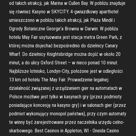
od takich atrakcji, jak Marina w Cullen Bay. W pobliżu znajduje
się również Kasyno w SKYCITY. 4-gwiazdkowy aparthotel
umieszczono w pobliżu takich atrakcji, jak Plaża Mindil i
Ogrody Botaniczne George'a Browna w Darwin. W pobliżu
hotelu May Fair usytuowana jest stacja metra Green Park, z
której można dojechać bezpośrednio do dzielnicy Canary
Wharf. Do dzielnicy Knightsbridge można dojść w około 20
minut, a do ulicy Oxford Street – w nieco ponad 10 minut.
Najbliższe lotnisko, Londyn-City, położone jest w odległości
13 km od hotelu The May Fair. Prowadzenie legalnej
działalność związanej z urządzaniem gier na automatach w
Polsce możliwe jest tylko w kasynach gry (przez podmioty
posiadające koncesję na kasyno gry) i w salonach gier (przez
podmiot wykonujący monopol państwa), przy czym automaty
te winny być zarejestrowane przez naczelnika urzędu celno-
skarbowego. Best Casinos in Appleton, WI - Oneida Casino