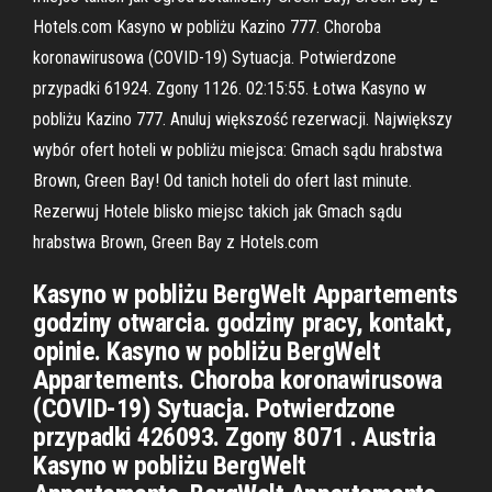
Hotels.com Kasyno w pobliżu Kazino 777. Choroba
koronawirusowa (COVID-19) Sytuacja. Potwierdzone
przypadki 61924. Zgony 1126. 02:15:55. Łotwa Kasyno w
pobliżu Kazino 777. Anuluj większość rezerwacji. Największy
wybór ofert hoteli w pobliżu miejsca: Gmach sądu hrabstwa
Brown, Green Bay! Od tanich hoteli do ofert last minute.
Rezerwuj Hotele blisko miejsc takich jak Gmach sądu
hrabstwa Brown, Green Bay z Hotels.com
Kasyno w pobliżu BergWelt Appartements
godziny otwarcia. godziny pracy, kontakt,
opinie. Kasyno w pobliżu BergWelt
Appartements. Choroba koronawirusowa
(COVID-19) Sytuacja. Potwierdzone
przypadki 426093. Zgony 8071 . Austria
Kasyno w pobliżu BergWelt