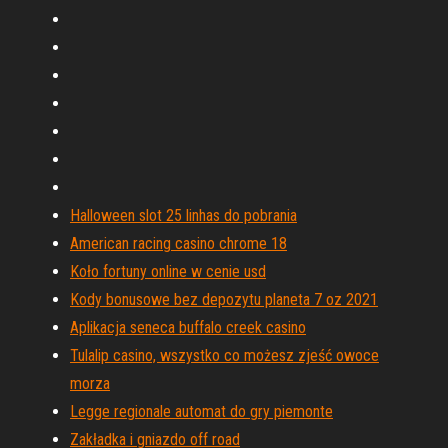
Halloween slot 25 linhas do pobrania
American racing casino chrome 18
Koło fortuny online w cenie usd
Kody bonusowe bez depozytu planeta 7 oz 2021
Aplikacja seneca buffalo creek casino
Tulalip casino, wszystko co możesz zjeść owoce
morza
Legge regionale automat do gry piemonte
Zakładka i gniazdo off road