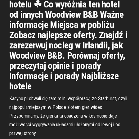
hotelu ☘ Co wyróżnia ten hotel
od innych Woodview B&B Ważne
informacje Miejsca w pobliżu
Zobacz najlepsze oferty. Znajdź i
zarezerwuj nocleg w Irlandii, jak
Woodview B&B. Porównaj oferty,
przeczytaj opinie i porady
Informacje i porady Najbliższe
hotele
Kasyno.pl chwali się tam m.in. współpracą ze Starburst, czyli
najpopularniejszym w Polsce slotem gier wideo.
Przypominamy, że gierka ta osadzona w kosmosie daje
możliwości wygrywania układami ułożonymi od lewej i od
prawej strony.