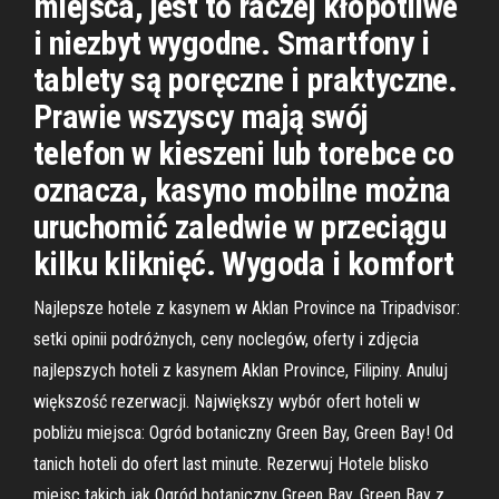
miejsca, jest to raczej kłopotliwe
i niezbyt wygodne. Smartfony i
tablety są poręczne i praktyczne.
Prawie wszyscy mają swój
telefon w kieszeni lub torebce co
oznacza, kasyno mobilne można
uruchomić zaledwie w przeciągu
kilku kliknięć. Wygoda i komfort
Najlepsze hotele z kasynem w Aklan Province na Tripadvisor:
setki opinii podróżnych, ceny noclegów, oferty i zdjęcia
najlepszych hoteli z kasynem Aklan Province, Filipiny. Anuluj
większość rezerwacji. Największy wybór ofert hoteli w
pobliżu miejsca: Ogród botaniczny Green Bay, Green Bay! Od
tanich hoteli do ofert last minute. Rezerwuj Hotele blisko
miejsc takich jak Ogród botaniczny Green Bay, Green Bay z