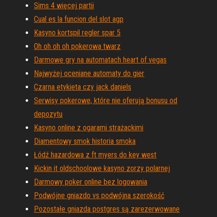
Sims 4 więcej partii
Cual es la funcion del slot agp
Kasyno kortspil regler spar 5
Oh oh oh oh pokerowa twarz
Darmowe gry na automatach heart of vegas
Najwyżej oceniane automaty do gier
Czarna etykieta czy jack daniels
Serwisy pokerowe, które nie oferują bonusu od
depozytu
Kasyno online z ogarami strażackimi
Diamentowy smok historia smoka
Łódź hazardowa z ft myers do key west
Kickin it oldschoolowe kasyno zorzy polarnej
Darmowy poker online bez logowania
Podwójne gniazdo vs podwójna szerokość
Pozostałe gniazda postgres są zarezerwowane