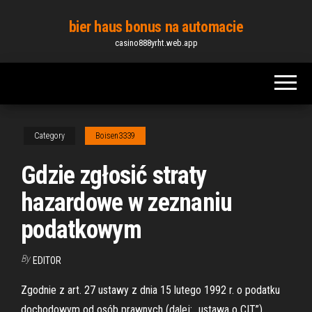
Skip
bier haus bonus na automacie
to
casino888yrht.web.app
the
content
Category
Boisen3339
Gdzie zgłosić straty
hazardowe w zeznaniu
podatkowym
By
EDITOR
Zgodnie z art. 27 ustawy z dnia 15 lutego 1992 r. o podatku
dochodowym od osób prawnych (dalej: „ustawa o CIT”),