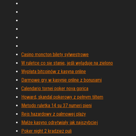
Casino moncton bilety sylwestrowe
W ruletce co się stanie, jeśli wyląduje na zielono
Wypłata bitcoinów z kasyna online
Darmowe gry w kasynie online z bonusami
Calendario tornei poker nova gorica
Howard, skandal pokerowy z pełnym tiltem
Metodo ruletka 14 su 37 numeri pieni
Rejs hazardowy z palmowej plaży
Małże kasyno odrętwiały jak najszybciej
Poker night 2 kradzież puli